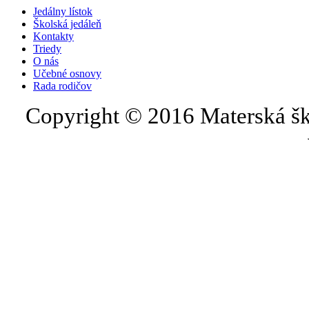
Jedálny lístok
Školská jedáleň
Kontakty
Triedy
O nás
Učebné osnovy
Rada rodičov
Copyright © 2016 Materská šk