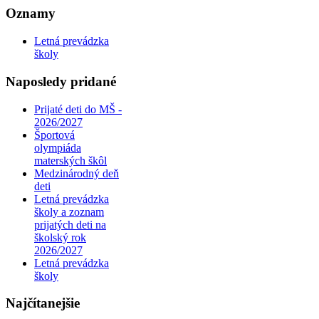
Oznamy
Letná prevádzka
školy
Naposledy pridané
Prijaté deti do MŠ -
2026/2027
Športová
olympiáda
materských škôl
Medzinárodný deň
deti
Letná prevádzka
školy a zoznam
prijatých deti na
školský rok
2026/2027
Letná prevádzka
školy
Najčítanejšie