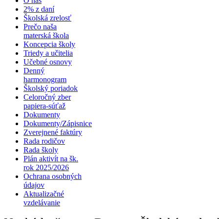
O nás
2% z daní
Školská zrelosť
Prečo naša
materská škola
Koncepcia školy
Triedy a učitelia
Učebné osnovy
Denný
harmonogram
Školský poriadok
Celoročný zber
papiera-súťaž
Dokumenty
Dokumenty/Zápisnice
Zverejnené faktúry
Rada rodičov
Rada školy
Plán aktivít na šk.
rok 2025/2026
Ochrana osobných
údajov
Aktualizačné
vzdelávanie