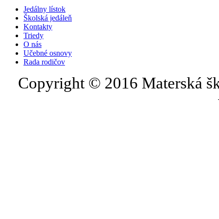
Jedálny lístok
Školská jedáleň
Kontakty
Triedy
O nás
Učebné osnovy
Rada rodičov
Copyright © 2016 Materská šk