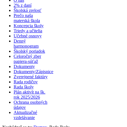
O nás
2% z daní
Školská zrelosť
Prečo naša
materská škola
Koncepcia školy
Triedy a učitelia
Učebné osnovy
Denný
harmonogram
Školský poriadok
Celoročný zber
papiera-súťaž
Dokumenty
Dokumenty/Zápisnice
Zverejnené faktúry
Rada rodičov
Rada školy
Plán aktivít na šk.
rok 2025/2026
Ochrana osobných
údajov
Aktualizačné
vzdelávanie