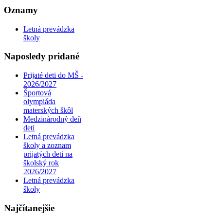
Oznamy
Letná prevádzka
školy
Naposledy pridané
Prijaté deti do MŠ -
2026/2027
Športová
olympiáda
materských škôl
Medzinárodný deň
deti
Letná prevádzka
školy a zoznam
prijatých deti na
školský rok
2026/2027
Letná prevádzka
školy
Najčítanejšie