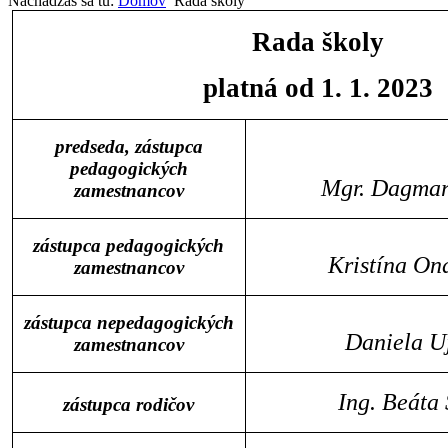
Nachádzaš sa tu:
Domov
Rada školy
Rada školy
platná od 1. 1. 2023
predseda, zástupca
pedagogických
Mgr. Dagmar
zamestnancov
zástupca pedagogických
Kristína On
zamestnancov
zástupca nepedagogických
Daniela U
zamestnancov
Ing. Beáta
zástupca rodičov