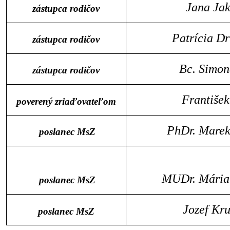
Jana Ja
zástupca rodičov
Patrícia D
zástupca rodičov
Bc. Simon
zástupca rodičov
Františe
poverený zriaďovateľom
PhDr. Mare
poslanec MsZ
MUDr. Mária
poslanec MsZ
Jozef Kr
poslanec MsZ