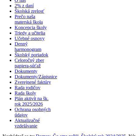
O nás
2% z daní
Školská zrelosť
Prečo naša
materská škola
Koncepcia školy
Triedy a učitelia
Učebné osnovy
Denný
harmonogram
Školský poriadok
Celoročný zber
papiera-súťaž
Dokumenty
Dokumenty/Zápisnice
Zverejnené faktúry
Rada rodičov
Rada školy
Plán aktivít na šk.
rok 2025/2026
Ochrana osobných
údajov
Aktualizačné
vzdelávanie