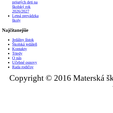
prijatých deti na
školský rok
2026/2027
Letná prevádzka
školy
Najčítanejšie
Jedálny lístok
Školská jedáleň
Kontakty
Triedy
O nás
Učebné osnovy
Rada rodičov
Copyright © 2016 Materská šk