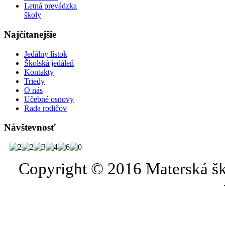
Letná prevádzka
školy
Najčítanejšie
Jedálny lístok
Školská jedáleň
Kontakty
Triedy
O nás
Učebné osnovy
Rada rodičov
Návštevnosť
Copyright © 2016 Materská šk